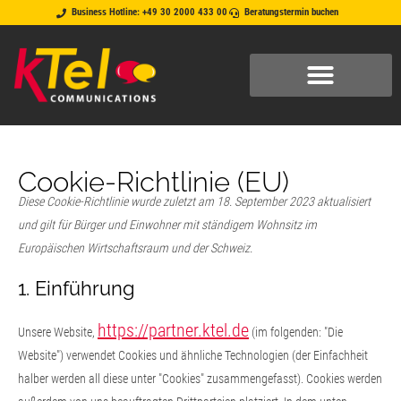
Business Hotline: +49 30 2000 433 00
Beratungstermin buchen
Cookie-Richtlinie (EU)
Diese Cookie-Richtlinie wurde zuletzt am 18. September 2023 aktualisiert
und gilt für Bürger und Einwohner mit ständigem Wohnsitz im
Europäischen Wirtschaftsraum und der Schweiz.
1. Einführung
https://partner.ktel.de
Unsere Website,
(im folgenden: "Die
Website") verwendet Cookies und ähnliche Technologien (der Einfachheit
halber werden all diese unter "Cookies" zusammengefasst). Cookies werden